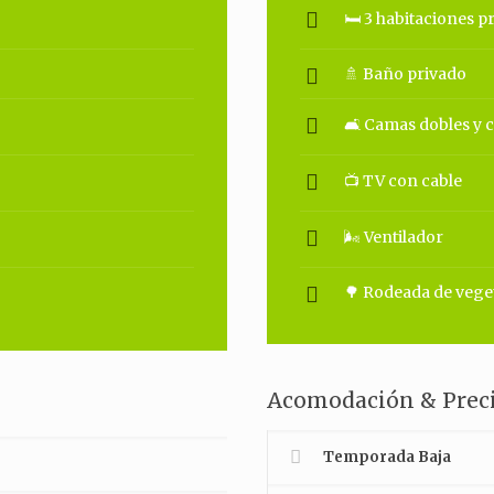
🛏 3 habitaciones p
🚿 Baño privado
🛋 Camas dobles y 
📺 TV con cable
🌬 Ventilador
🌳 Rodeada de vege
Acomodación & Preci
Temporada Baja