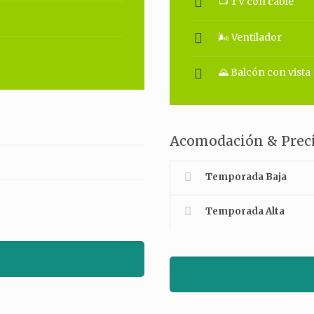
📺 TV con cable
🌬 Ventilador
🌄 Balcón con vista
Acomodación & Preci
Temporada Baja
Temporada Alta