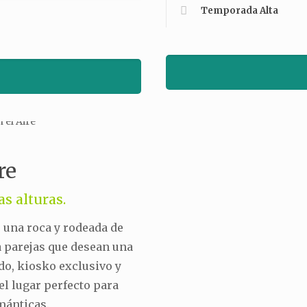
Temporada Alta
re
s alturas.
e una roca y rodeada de
a parejas que desean una
do, kiosko exclusivo y
el lugar perfecto para
mánticas.