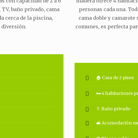
as con capacidad de 2 a 6
madera ofrece 4 habitaci
, TV, baño privado, cama
personas cada una. Toda
a cerca de la piscina,
cama doble y camarote 
 diversión.
comunes, es perfecta pa
🏠 Casa de 2 pisos
🛏 4 habitaciones p
🚿 Baño privado
🛋 Acomodación múl