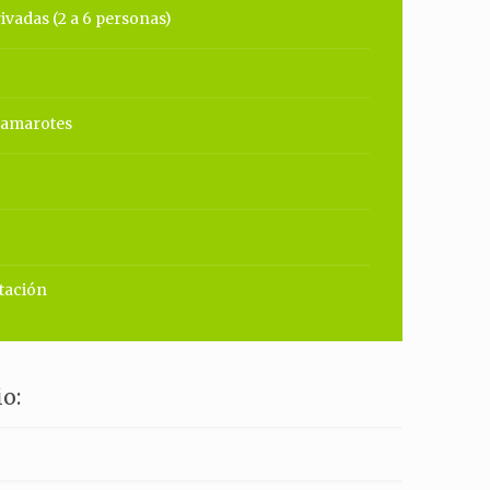
rivadas (2 a 6 personas)
camarotes
tación
o: