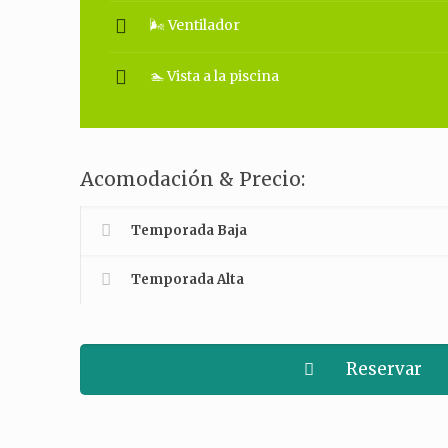
🌬 Ventilador
🏊 Vista a la piscina
Acomodación & Precio:
Temporada Baja
Temporada Alta
Reservar